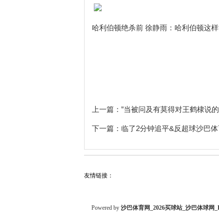
哈利伯顿绝杀前 徐静雨：哈利伯顿这样
上一篇：
”当被问及有莫得对王鹤棣说
下一篇：
临了2分钟追平&反超球沙巴
友情链接：
Powered by
沙巴体育网_2026买球站_沙巴体球网