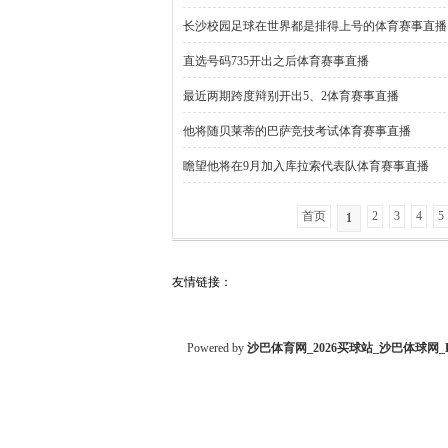
长沙校园足球在世界都是排得上号的体育赛事直播
直选号码735开出之后体育赛事直播
最近两期跨度辩别开出5、2体育赛事直播
他将随贝莱蒂的巴萨竞技考试体育赛事直播
瞻望他将在9月加入库拉索代表队体育赛事直播
首页
2
3
4
5
1
友情链接：
Powered by
沙巴体育网_2026买球站_沙巴体球网