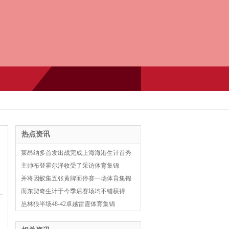
热点资讯
莱昂纳多首发出战完成上海海港生计首秀
体育集锦
主帅布登霍尔泽收受了采访体育集锦
并将因蚁集五张黄牌而停赛一场体育集锦
而东契奇生计于今季后赛场均不错获得
30.92分体育集锦
丛林狼半场48-42卓越雷霆体育集锦