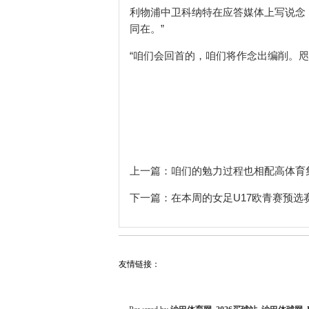
利物浦中卫科纳特在应答媒体上写说念
同在。”
“咱们会回首的，咱们将作念出编削。
上一篇：
咱们的勉力过程也相配高体育
下一篇：
在本周的女足U17欧青赛预选
友情链接：