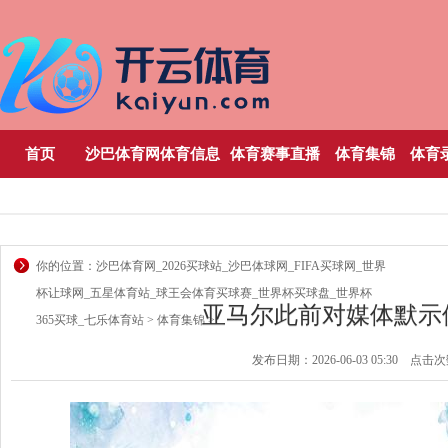
首页
沙巴体育网体育信息
体育赛事直播
体育集锦
体育
你的位置：
沙巴体育网_2026买球站_沙巴体球网_FIFA买球网_世界
杯让球网_五星体育站_球王会体育买球赛_世界杯买球盘_世界杯
亚马尔此前对媒体默示
365买球_七乐体育站
>
体育集锦
>
发布日期：2026-06-03 05:30 点击