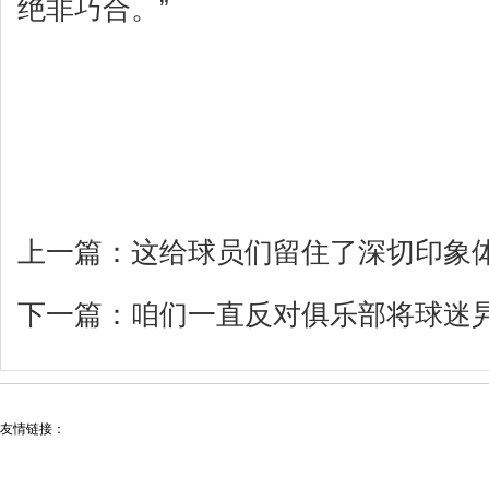
绝非巧合。”
上一篇：
这给球员们留住了深切印象
下一篇：
咱们一直反对俱乐部将球迷
友情链接：