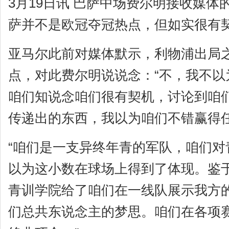
3月19日讯 巴萨中场费尔明接收媒
萨并不是欧冠夺冠热点，但如实很有
亚马尔此前对媒体默示，利物浦出局
点，对此费尔明说说念：“不，我不以
咱们知说念咱们很有契机，讨论到咱
传递出的东西，我以为咱们不错赢得任
“咱们是一支异终年青的军队，咱们对
以为这小数在球场上得到了体现。鉴
青训学院给了咱们在一线队展示我方
们总共东说念主的梦思。咱们在各项