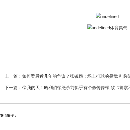
体育集锦
上一篇：
如何看最近几年的争议？张镇麟：场上打球的是我 别裂
下一篇：
😲我的天！哈利伯顿绝杀前似乎有个假传停顿 致卡鲁索
友情链接：