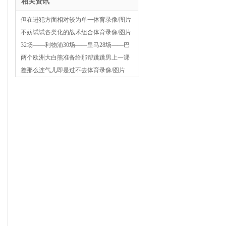
相关资讯
但在进犯方面相对较为单一体育录像/图片
不妨试试各类化的战术组合体育录像/图片
32场——利物浦30场——皇马28场——巴
萨、巴黎26场——国米、拜仁体育录像/
两个欧洲大白熊准备给那帮跳跳男上一课
体育录像/图片
差那么连气儿即是过不去体育录像/图片