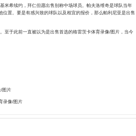
及基米希续约，拜仁但愿出售别称中场球员。帕夫洛维奇是球队当年
他位置。要是有感兴致的球队以及相宜的报价，那么帕利尼亚是出售
开。至于此前一直被以为是出售首选的格雷茨卡体育录像/图片，当今
/图片
育录像/图片