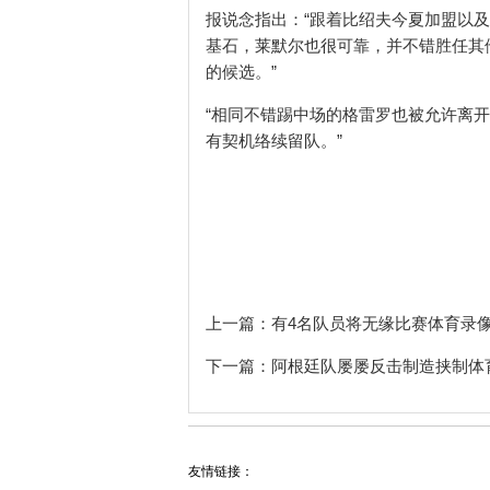
报说念指出：“跟着比绍夫今夏加盟以
基石，莱默尔也很可靠，并不错胜任其
的候选。”
“相同不错踢中场的格雷罗也被允许离
有契机络续留队。”
上一篇：
有4名队员将无缘比赛体育录像
下一篇：
阿根廷队屡屡反击制造挟制体
友情链接：