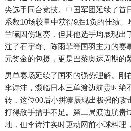
尖选手同台竞技。中国军团延续了首日
系数10场较量中获得9胜1负的佳绩
兰曦因伤退赛，但其他选手均展现出
注了石宇奇、陈雨菲等国羽主力的赛事
元奖金的包摄，更是巴黎奥运周期的
男单赛场延续了国羽的强势理解。刚
李诗沣，濒临日本三单渡边航贵时绝
转，这位00后小拼凑展现出极强的攻
打得敌手措手不足。第二局渡边航贵
地，但李诗沣实时更动网前小球料理