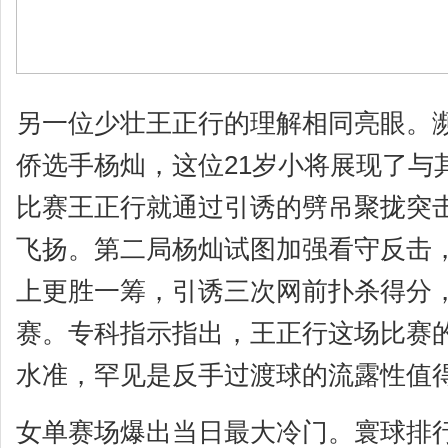
另一位少壮王正行的理解相同亮眼。
侨选手杨灿，这位21岁小将展现了与
比赛王正行就通过引诱的劈吊聚拢突击
飞扬。第二局杨灿试图加强看守反击
上更胜一筹，引诱三次网前扑杀得分，最
赛。专科指示指出，王正行这场比赛
水准，罕见是反手过渡球的流露性值
女单赛场爆出当日最大冷门。寰球排