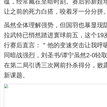
蕴，经常藏在至暗时刻。赛后郭新娃
让之前的死力白搭，咬着牙一分分拼
虽然全体理解强势，但国羽也暴显现
拉武特已悄然踏进寰球前五，这个19
行赛后直言：＂他的变速突击让我呼
同暗战强烈，刘圣书/谭宁虽然2-0轻
在第二局引诱三次网前扑杀得分，败
新课题。