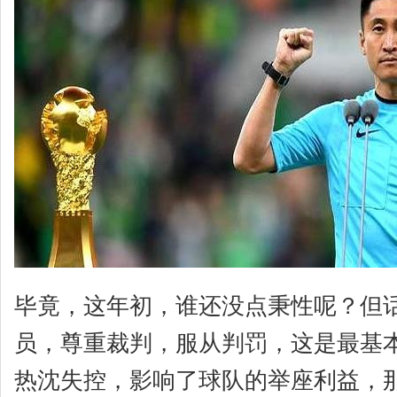
毕竟，这年初，谁还没点秉性呢？但
员，尊重裁判，服从判罚，这是最基
热沈失控，影响了球队的举座利益，