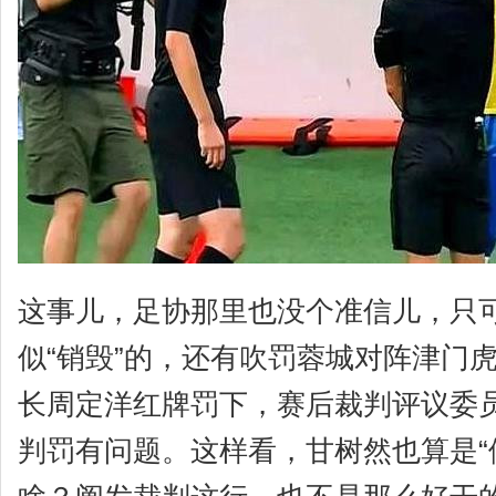
这事儿，足协那里也没个准信儿，只
似“销毁”的，还有吹罚蓉城对阵津门
长周定洋红牌罚下，赛后裁判评议委
判罚有问题。这样看，甘树然也算是“