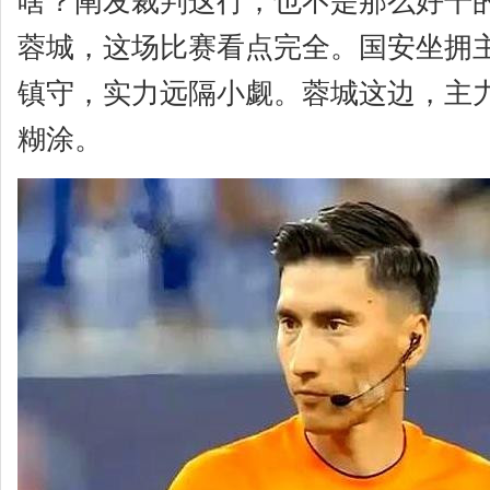
啥？阐发裁判这行，也不是那么好干
蓉城，这场比赛看点完全。国安坐拥
镇守，实力远隔小觑。蓉城这边，主
糊涂。